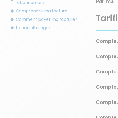
Par m3
l'abonnement
Comprendre ma facture
Tari
Comment payer ma facture ?
Le portail usager
Compteu
Compteu
Compteu
Compteu
Compteu
Compteu