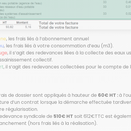
une
, les frais liés à l’abonnement annuel
eu
, les frais liés à votre consommation d’eau (m3).
uge
, il s’agit des redevances liées à la collecte des eaux 
assainissement collectif.
rt
, il s’agit des redevances collectées pour le compte de
rais de dossier sont appliqués à hauteur de
6
0€ HT :
à l’o
ôture d’un contrat lorsque la démarche effectuée tardivem
re régularisation.
edevance syndicale de
510€ HT
soit 612€TTC est égale
anchement (hors frais liés à la réalisation).