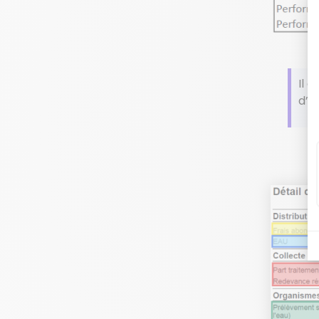
Il 
d’a