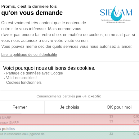
est utile de rappeler que, bien qu’il collecte différentes 
utres organisme, le SIEVAM ne gère que la partie « eau pot
Exemple illustré