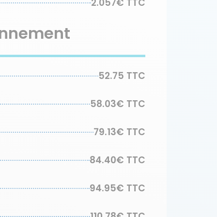
2.057€ TTC
bonnement
52.75 TTC
58.03€ TTC
79.13€ TTC
84.40€ TTC
94.95€ TTC
110.78€ TTC