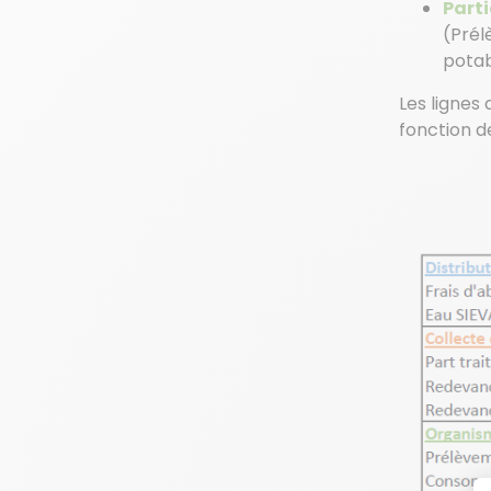
Parti
(Prél
potab
Les lignes
fonction de