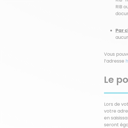
RIB o
docu
Par 
aucun
Vous pouve
l’adresse
h
Le po
Lors de vo
votre adre
en saisissa
seront ég