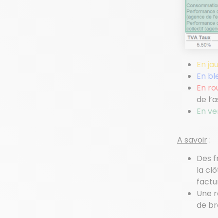
En ja
En bl
En ro
de l’
En ve
A savoir
:
Des f
la cl
factu
Une r
de br