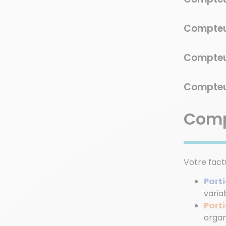
Compteu
Compteu
Compteu
Comp
Votre fact
Parti
varia
Parti
orga