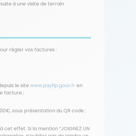
uite à une visite de terrain
ur régler vos factures :
epuis le site
www.payfip.gouv.fr
en
e facture ;
300€, sous présentation du QR code ;
 à cet effet. Si la mention “JOIGNEZ UN
 changées, n’oubliez pas de joindre un