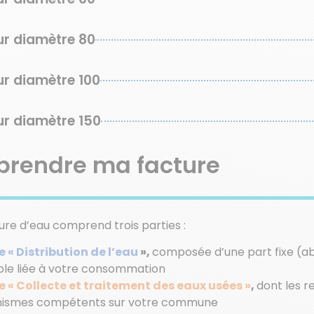
r diamètre 80
r diamètre 100
r diamètre 150
rendre ma facture
ure d’eau comprend trois parties :
e « Distribution de l’eau
»,
composée d’une part fixe (a
ble liée à votre consommation
e « Collecte et traitement des eaux usées »
,
dont les 
nismes compétents sur votre commune