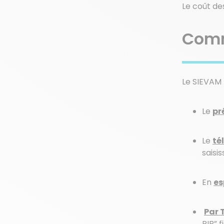
Le coût de
Comm
Le SIEVAM 
Le
pr
Le
té
saisis
En
es
Par 
RIB” 