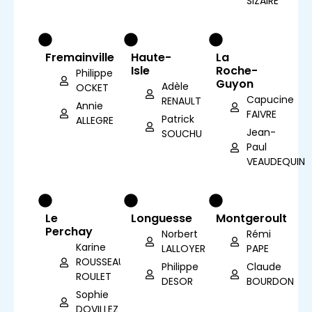
SIZAIRE
Fremainville
Haute-
La
Isle
Roche-
Philippe
Guyon
Adèle
OCKET
Capucine
RENAULT
Annie
FAIVRE
Patrick
ALLEGRE
Jean-
SOUCHU
Paul
VEAUDEQUIN
Le
Longuesse
Montgeroult
Perchay
Norbert
Rémi
Karine
LALLOYER
PAPE
ROUSSEAUX-
Philippe
Claude
ROULET
DESOR
BOURDON
Sophie
DOVILLEZ