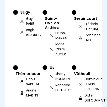
Sagy
Saint-
Seraincourt
Guy
Cyr-en-
PARIS
Frédéric
Arthies
FERREIRA
Régis
Bruno
RICORDEAU
Candince
MARAIS
ENEE
Marie-
Claire
AUGER
Us
Thémericourt
Vétheuil
Jhony
BOURGIN
Denis
Dominique
SARGERET
HERPIN-
Rebecca
POULENAT
PETITJEAN
Ariane
MARTIN
Didier
DUFOURMANT