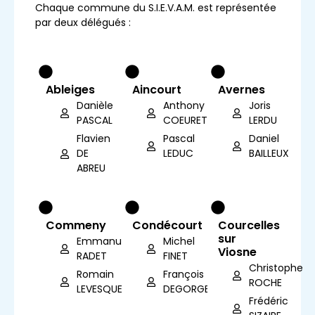
Chaque commune du S.I.E.V.A.M. est représentée
par deux délégués :
Ableiges
Aincourt
Avernes
Danièle
Anthony
Joris
PASCAL
COEURET
LERDU
Flavien
Pascal
Daniel
DE
LEDUC
BAILLEUX
ABREU
Commeny
Condécourt
Courcelles
sur
Emmanuel
Michel
Viosne
RADET
FINET
Christophe
Romain
François
ROCHE
LEVESQUE
DEGORGE
Frédéric